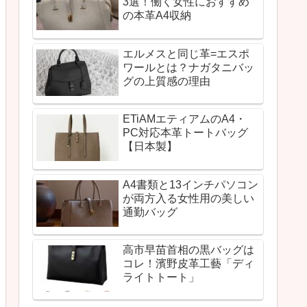
3選！働く女性におすすめ
の本革A4収納
エルメスと同じ革=エスポ
ワールとは？ナガタニバッ
グの上質感の理由
ETiAMエティアムのA4・
PC対応本革トートバッグ
【日本製】
A4書類と13インチパソコン
が両方入る女性用の美しい
通勤バッグ
高市早苗首相の黒バッグは
コレ！濱野皮革工藝「ディ
ライトトート」