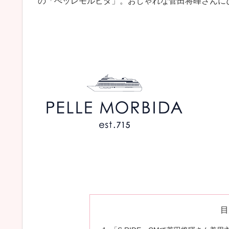
の「ぺッレモルビダ」。おしゃれな菅田将暉さんに
目