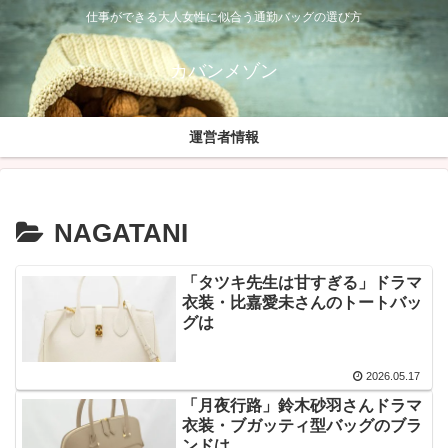
仕事ができる大人女性に似合う通勤バッグの選び方
カバンメゾン
運営者情報
NAGATANI
「タツキ先生は甘すぎる」ドラマ
衣装・比嘉愛未さんのトートバッ
グは
2026.05.17
「月夜行路」鈴木砂羽さんドラマ
衣装・ブガッティ型バッグのブラ
ンドは