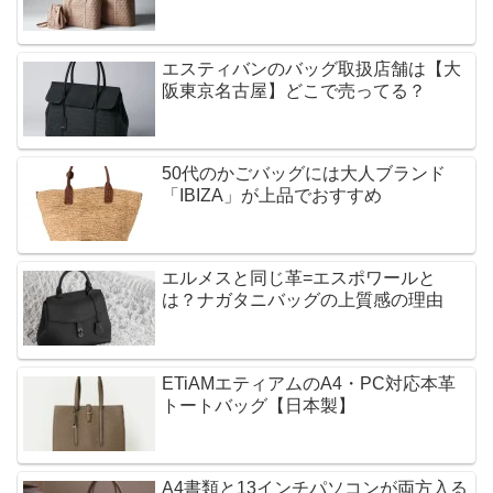
エスティバンのバッグ取扱店舗は【大
阪東京名古屋】どこで売ってる？
50代のかごバッグには大人ブランド
「IBIZA」が上品でおすすめ
エルメスと同じ革=エスポワールと
は？ナガタニバッグの上質感の理由
ETiAMエティアムのA4・PC対応本革
トートバッグ【日本製】
A4書類と13インチパソコンが両方入る