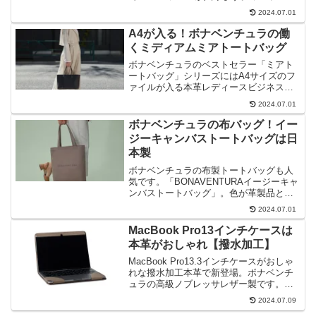
上のマザーズバッグとしてもおすすめ。
2024.07.01
A4が入る！ボナベンチュラの働
くミディアムミアトートバッグ
ボナベンチュラのベストセラー「ミアト
ートバッグ」シリーズにはA4サイズのフ
ァイルが入る本革レディースビジネスト
ート「ミディアム ミアトートバッグ」が
2024.07.01
あります。2wayで軽量、自立するおしゃ
れなレザーバッグで営業職の女性にぴっ
ボナベンチュラの布バッグ！イー
たりですね。
ジーキャンバストートバッグは日
本製
ボナベンチュラの布製トートバッグも人
気です。「BONAVENTURAイージーキャ
ンバストートバッグ」。色が革製品と同
じでいい色です。素材は日本製。サブバ
2024.07.01
ッグ、ママバッグとしてもおすすめ。ラ
ージはA4書類やPCも入るので便利です
MacBook Pro13インチケースは
ね。
本革がおしゃれ【撥水加工】
MacBook Pro13.3インチケースがおしゃ
れな撥水加工本革で新登場。ボナベンチ
ュラの高級ノブレッサレザー製です。
A4・PCが入るサイズのトートバッグもご
2024.07.09
紹介しましょう。