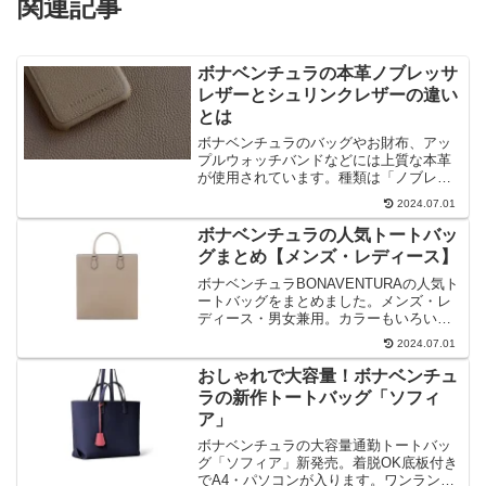
関連記事
ボナベンチュラの本革ノブレッサ
レザーとシュリンクレザーの違い
とは
ボナベンチュラのバッグやお財布、アッ
プルウォッチバンドなどには上質な本革
が使用されています。種類は「ノブレッ
サレザー」と「シュリンクレザー」のふ
2024.07.01
たつあります。この違いとはなんでしょ
うか。チェックしてみました。
ボナベンチュラの人気トートバッ
グまとめ【メンズ・レディース】
ボナベンチュラBONAVENTURAの人気ト
ートバッグをまとめました。メンズ・レ
ディース・男女兼用。カラーもいろいろ
ありますね。A4もPCも入って通勤バッグ
2024.07.01
としてはとても便利。そしておしゃれで
すよね。
おしゃれで大容量！ボナベンチュ
ラの新作トートバッグ「ソフィ
ア」
ボナベンチュラの大容量通勤トートバッ
グ「ソフィア」新発売。着脱OK底板付き
でA4・パソコンが入ります。ワンランク