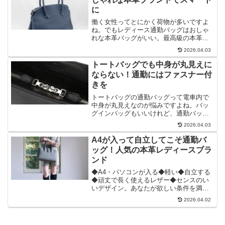
ップしてみました。
に
働く女性ってとにかく荷物が多いですよ
ね。でもレディース通勤バッグはおしゃ
れな本革バッグがいい。最高級の本革を
使用したレザーブランド「ナガタニ」の
2026.04.03
A4が入って自立するエレガントな通勤バ
ッグでスマートに出かけましょう。
トートバッグでも中身が丸見えに
ならない！通勤にはファスナー付
きを
トートバッグの通勤バッグって電車内で
中身が丸見えなのが悩みですよね。バッ
グインバッグもいいけれど、通勤バッグ
にはファスナー付きかホック付きトート
2026.04.03
バッグがおすすめです。
A4が入って自立してこそ通勤バ
ッグ！人気の本革レディースブラ
ンド
◆A4・パソコンが入る◆軽い◆自立する
◆頑丈で長く使えるレザー◆センスのい
いデザイン。あなたが欲しい条件を満た
す高品質な通勤バッグをラインナップし
2026.04.02
ました。上質な本革バッグで快適に通勤
してくださいね。