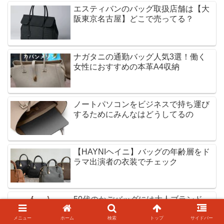
エスティバンのバッグ取扱店舗は【大
阪東京名古屋】どこで売ってる？
ナガタニの通勤バッグ人気3選！働く
女性におすすめの本革A4収納
ノートパソコンをビジネスで持ち運び
するためにみんなはどうしてるの
【HAYNIヘイニ】バッグの年齢層をド
ラマ出演者の衣装でチェック
50代のかごバッグには大人ブランド
「IBIZA」が上品でおすすめ
メニュー
ホーム
検索
トップ
サイドバー