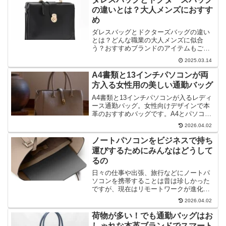
の違いとは？大人メンズにおすす
め
ダレスバッグとドクターズバッグの違い
とは？どんな職業の大人メンズに似合
う？おすすめブランドのアイテムもご紹
介します。
2025.03.14
A4書類と13インチパソコンが両
方入る女性用の美しい通勤バッグ
A4書類と13インチパソコンが入るレディ
ース通勤バッグ。女性向けデザインで本
革のおすすめバッグです。A4とパソコン
が両方入ってエレガント。人気ブランド
2026.04.02
の高級レザー素材だから働く大人の女性
に似合いますね。しっかりした本革製品
ノートパソコンをビジネスで持ち
だと耐久性が高いので長く愛用できま
運びするためにみんなはどうして
す。
るの
日々の仕事や出張、旅行などにノートパ
ソコンを携帯することは昔は珍しかった
ですが、現在はリモートワークが進化し
て持ち運びが増えました。ビジネスなど
2026.04.02
でパソコンを使用しているみなさんしは
どうしてるのでしょうか。PCを持ち運ぶ
荷物が多い！でも通勤バッグはお
のにおすすめのアイテムなどをピックア
しゃれな本革ブランドでスマート