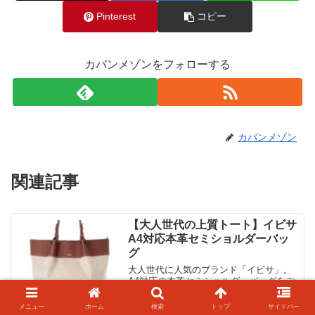
Pinterest
コピー
カバンメゾンをフォローする
カバンメゾン
関連記事
【大人世代の上質トート】イビサ
A4対応本革セミショルダーバッ
グ
大人世代に人気のブランド「イビサ」。
A4対応の本革セミショルダーバッグをご
紹介します。オフィスコーデにぴったり
ですね。
メニュー
ホーム
検索
トップ
サイドバー
2024.06.24