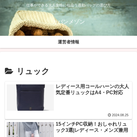
仕事ができる大人女性に似合う通勤バッグの選び方
カバンメゾン
運営者情報
リュック
レディース用コールハーンの大人
気定番リュックはA4・PC対応
2024.08.25
15インチPC収納！おしゃれリュ
ック3選|レディース・メンズ兼用