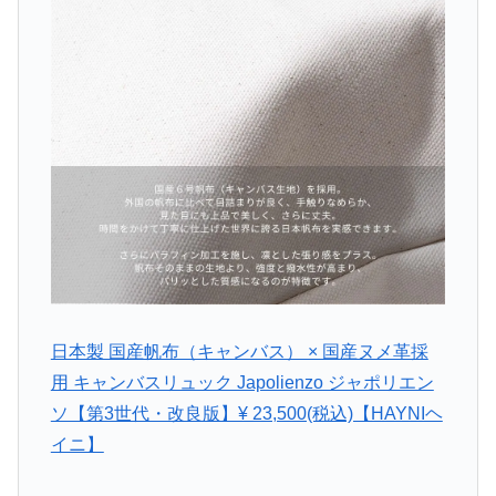
日本製 国産帆布（キャンバス） × 国産ヌメ革採
用 キャンバスリュック Japolienzo ジャポリエン
ソ【第3世代・改良版】¥ 23,500(税込)【HAYNIヘ
イニ】