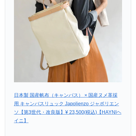
日本製 国産帆布（キャンバス） × 国産ヌメ革採
用 キャンバスリュック Japolienzo ジャポリエン
ソ【第3世代・改良版】¥ 23,500(税込)【HAYNIヘ
イニ】