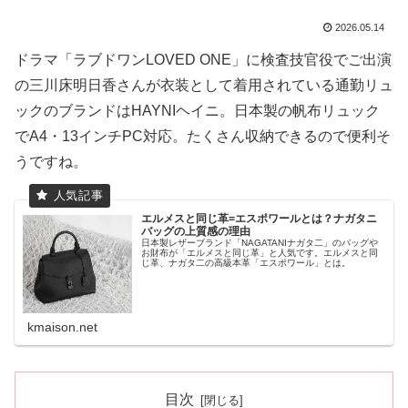
2026.05.14
ドラマ「ラブドワンLOVED ONE」に検査技官役でご出演
の三川床明日香さんが衣装として着用されている通勤リュ
ックのブランドはHAYNIヘイニ。日本製の帆布リュック
でA4・13インチPC対応。たくさん収納できるので便利そ
うですね。
エルメスと同じ革=エスポワールとは？ナガタニ
バッグの上質感の理由
日本製レザーブランド「NAGATANIナガタ二」のバッグや
お財布が「エルメスと同じ革」と人気です。エルメスと同
じ革、ナガタ二の高級本革「エスポワール」とは。
kmaison.net
目次